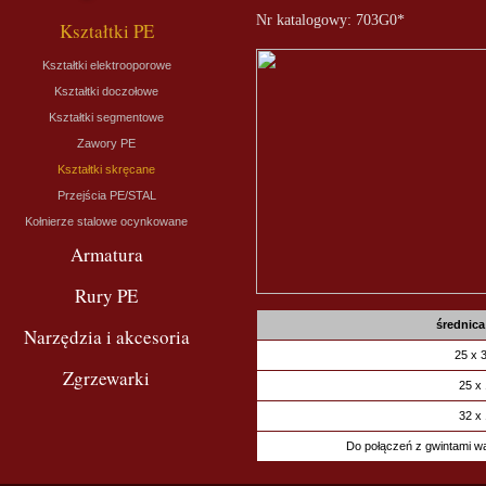
Nr katalogowy: 703G0*
Kształtki PE
Kształtki elektrooporowe
Kształtki doczołowe
Kształtki segmentowe
Zawory PE
Kształtki skręcane
Przejścia PE/STAL
Kołnierze stalowe ocynkowane
Armatura
Rury PE
średnica
Narzędzia i akcesoria
25 x 3
Zgrzewarki
25 x 
32 x 
Do połączeń z gwintami 