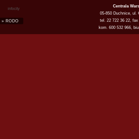
Centrala War
infocity
05-850 Duchnice, ul.
tel.
22 722 36 22
, fax
» RODO
kom.
600 532 966
,
bi