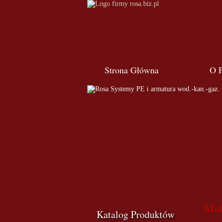
Strona Główna
O F
Muf
Katalog Produktów