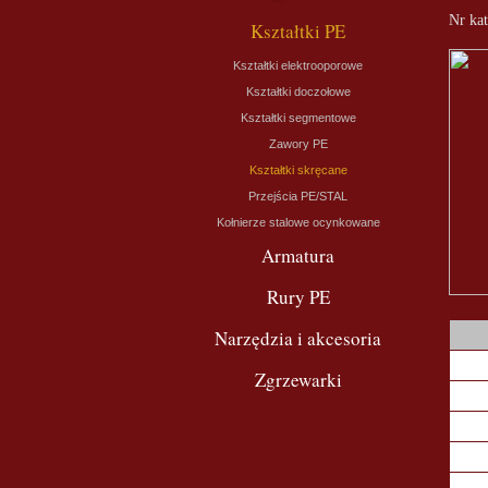
Nr ka
Kształtki PE
Kształtki elektrooporowe
Kształtki doczołowe
Kształtki segmentowe
Zawory PE
Kształtki skręcane
Przejścia PE/STAL
Kołnierze stalowe ocynkowane
Armatura
Rury PE
Narzędzia i akcesoria
Zgrzewarki