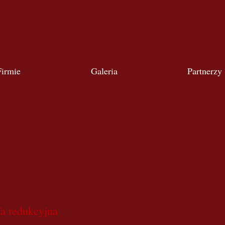
irmie
Galeria
Partnerzy
a redukcyjna