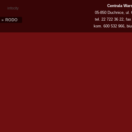
Centrala War
infocity
05-850 Duchnice, ul.
tel.
22 722 36 22
, fax
» RODO
kom.
600 532 966
,
bi