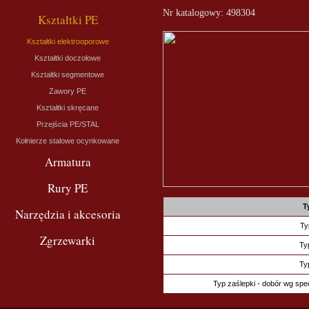
Nr katalogowy: 498304
Kształtki PE
Kształtki elektrooporowe
Kształtki doczołowe
Kształtki segmentowe
Zawory PE
Kształtki skręcane
Przejścia PE/STAL
Kołnierze stalowe ocynkowane
Armatura
Rury PE
T
Narzędzia i akcesoria
Ty
Zgrzewarki
Ty
Ty
Typ zaślepki - dobór wg spec