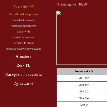
Nr katalogowy: 492504
Kształtki PE
Kształtki elektrooporowe
Kształtki doczołowe
Kształtki segmentowe
Zawory PE
Kształtki skręcane
Przejścia PE/STAL
Kołnierze stalowe ocynkowane
Armatura
Rury PE
średnica d x G
Narzędzia i akcesoria
20 x 1/2''
Zgrzewarki
25 x 3/4''
32 x 1/2
32 x 3/4
32 x 1''