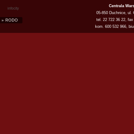
Centrala War
infocity
05-850 Duchnice, ul.
tel.
22 722 36 22
, fax
» RODO
kom.
600 532 966
,
bi