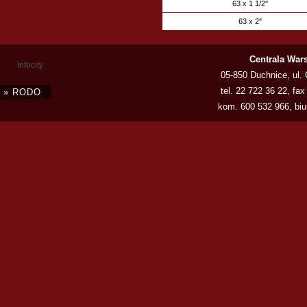
63 x 1 1/2''
63 x 2''
Centrala War
infocity
05-850 Duchnice, ul.
tel.
22 722 36 22
, fax
» RODO
kom.
600 532 966
,
bi