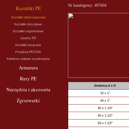
Nr katalogowy: 497604
Kształtki PE
Kształtki elektrooporowe
Kształtki doczołowe
Kształtki segmentowe
Zawory PE
Kształtki skręcane
Przejścia PE/STAL
Kołnierze stalowe ocynkowane
Armatura
Rury PE
średnica d x G
Narzędzia i akcesoria
32 x 1''
Zgrzewarki
40 x 1''
40 x 1 1/4''
40 x 1 1/2''
50 x 1 1/2''