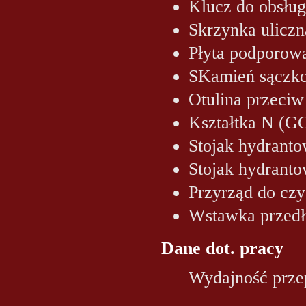
Klucz do obsług
Skrzynka uliczn
Płyta podporow
SKamień sączk
Otulina przeciw
Kształtka N (
Stojak hydrant
Stojak hydrant
Przyrząd do czy
Wstawka przedł
Dane dot. pracy
Wydajność prze