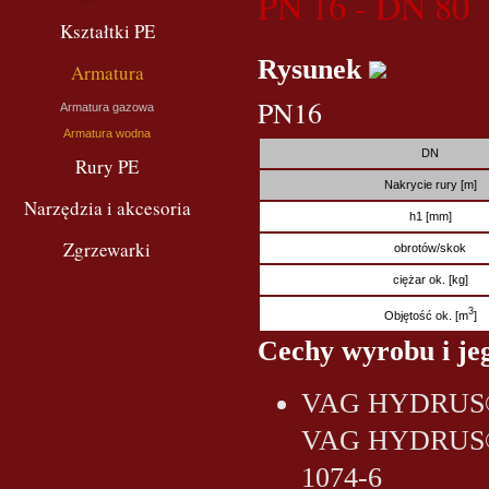
PN 16 - DN 80
Kształtki PE
Rysunek
Armatura
PN16
Armatura gazowa
Armatura wodna
DN
Rury PE
Nakrycie rury [m]
Narzędzia i akcesoria
h1 [mm]
Zgrzewarki
obrotów/skok
ciężar ok. [kg]
3
Objętość ok. [m
]
Cechy wyrobu i jeg
VAG HYDRUS® G
VAG HYDRUS® 
1074-6