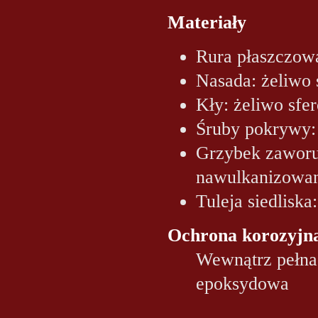
Materiały
Rura płaszczow
Nasada: żeliwo
Kły: żeliwo sf
Śruby pokrywy:
Grzybek zaworu
nawulkanizowa
Tuleja siedliska
Ochrona korozyjn
Wewnątrz pełna
epoksydowa