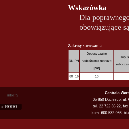
Wskazówka
Dla poprawnego 
obowiązujące są
Zakresy stosowania
Dopuszczalne
Dopus
DN
PN
nadciśnienie robocze
robocza d
[bar]
80
16
16
Centrala War
infocity
05-850 Duchnice, ul.
tel.
22 722 36 22
, fax
» RODO
kom.
600 532 966
,
bi